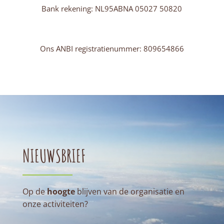
Bank rekening: NL95ABNA 05027 50820
Ons ANBI registratienummer: 809654866
NIEUWSBRIEF
Op de
hoogte
blijven van de organisatie en
onze activiteiten?